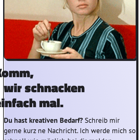
Komm,
wir schnacken
einfach mal.
Du hast kreativen Bedarf?
Schreib mir
gerne kurz ne Nachricht. Ich werde mich so