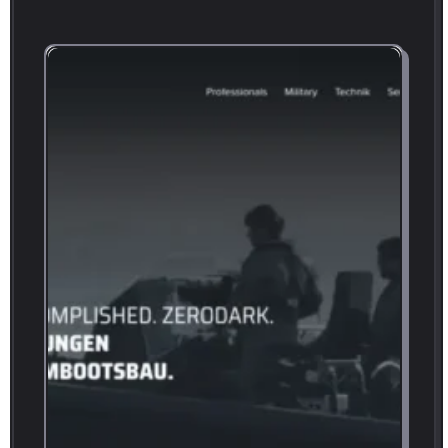
für
Interrogare
Marktforschung