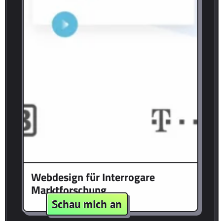
Webdesign für Interrogare
Marktforschung
:
Schau mich an
Webdesign