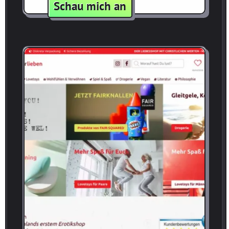
:
Schau mich an
Webdesign
für
ZeroDark
Boats